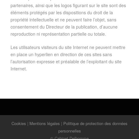
partenaires, ainsi que les logos figurant sur le site sont des
éléments protégés par les dispositions du droit de la
propriété intellectuelle et ne peuvent faire l’objet, sans
consentement du Directeur de la publication, d’aucune
reproduction ni représentation partielle ou totale.
Les utilisateurs visiteurs du site Internet ne peuvent mettre
en place un hyperlien en direction de ces sites sans
l’autorisation expresse et préalable de l’exploitant du site
Internet.
Cookies
|
Mentions légales
|
Politique de protection des données
personnelles
© Cabinet Delhomme